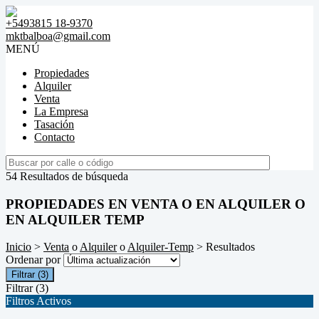
+5493815 18-9370
mktbalboa@gmail.com
MENÚ
Propiedades
Alquiler
Venta
La Empresa
Tasación
Contacto
54 Resultados de búsqueda
PROPIEDADES EN VENTA O EN ALQUILER O
EN ALQUILER TEMP
Inicio
>
Venta
o
Alquiler
o
Alquiler-Temp
> Resultados
Ordenar por
Filtrar
(3)
Filtrar
(3)
Filtros Activos