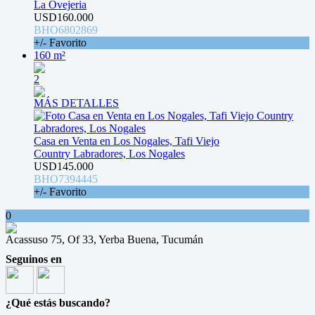
La Ovejeria
USD160.000
BHO6802869
+/- Favorito
160 m²
2
MÁS DETALLES
Casa en Venta en Los Nogales, Tafi Viejo
Country Labradores, Los Nogales
USD145.000
BHO7394445
+/- Favorito
0
Acassuso 75, Of 33, Yerba Buena, Tucumán
Seguinos en
¿Qué estás buscando?