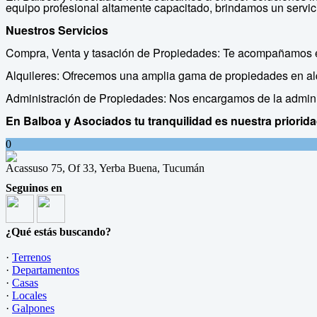
equipo profesional altamente capacitado, brindamos un servic
Nuestros Servicios
Compra, Venta y tasación de Propiedades: Te acompañamos en
Alquileres: Ofrecemos una amplia gama de propiedades en alq
Administración de Propiedades: Nos encargamos de la admini
En Balboa y Asociados tu tranquilidad es nuestra priorida
0
Acassuso 75, Of 33, Yerba Buena, Tucumán
Seguinos en
¿Qué estás buscando?
·
Terrenos
·
Departamentos
·
Casas
·
Locales
·
Galpones