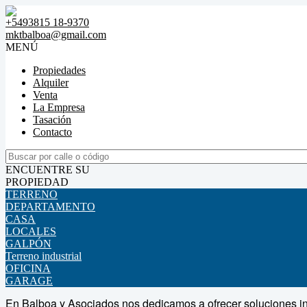
+5493815 18-9370
mktbalboa@gmail.com
MENÚ
Propiedades
Alquiler
Venta
La Empresa
Tasación
Contacto
ENCUENTRE SU
PROPIEDAD
TERRENO
DEPARTAMENTO
CASA
LOCALES
GALPÓN
Terreno industrial
OFICINA
GARAGE
En Balboa y Asociados nos dedicamos a ofrecer soluciones inm