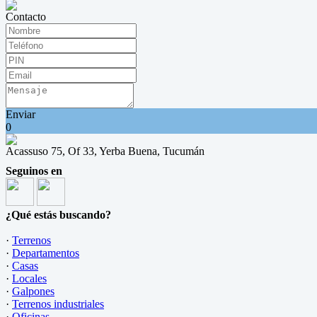
Contacto
Enviar
0
Acassuso 75, Of 33, Yerba Buena, Tucumán
Seguinos en
¿Qué estás buscando?
·
Terrenos
·
Departamentos
·
Casas
·
Locales
·
Galpones
·
Terrenos industriales
·
Oficinas