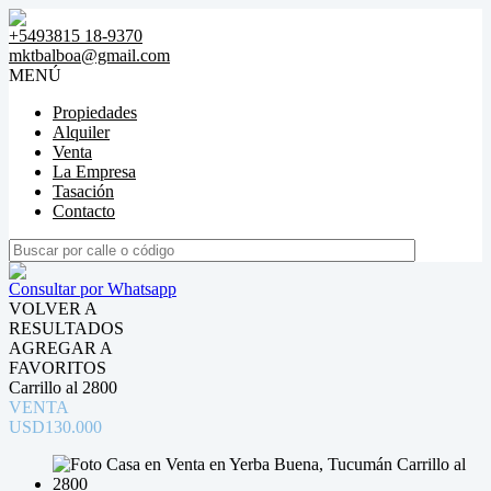
+5493815 18-9370
mktbalboa@gmail.com
MENÚ
Propiedades
Alquiler
Venta
La Empresa
Tasación
Contacto
Consultar por Whatsapp
VOLVER A
RESULTADOS
AGREGAR A
FAVORITOS
Carrillo al 2800
VENTA
USD130.000