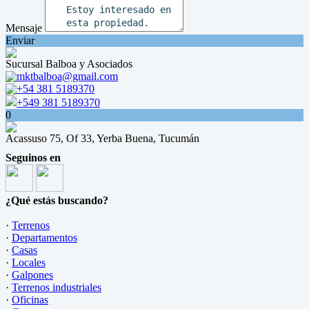
Mensaje
Enviar
Sucursal Balboa y Asociados
mktbalboa@gmail.com
+54 381 5189370
+549 381 5189370
0
Acassuso 75, Of 33, Yerba Buena, Tucumán
Seguinos en
¿Qué estás buscando?
·
Terrenos
·
Departamentos
·
Casas
·
Locales
·
Galpones
·
Terrenos industriales
·
Oficinas